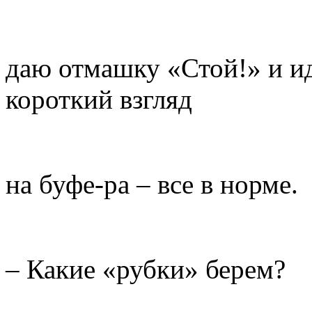
даю отмашку «Стой!» и ид
короткий взгляд
на буфе-ра – все в норме.
– Какие «рубки» берем?