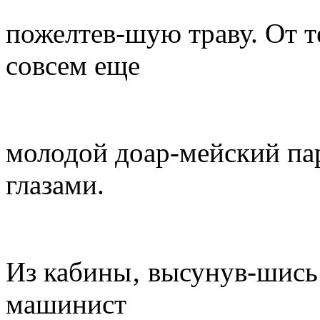
пожелтев-шую траву. От т
совсем еще
молодой доар-мейский па
глазами.
Из кабины‚ высунув-шись 
машинист