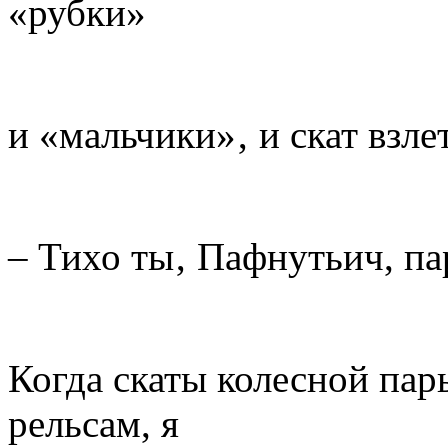
«рубки»
и «мальчики»‚ и скат взле
– Тихо ты‚ Пафнутьич, пар
Когда скаты колесной пар
рельсам, я