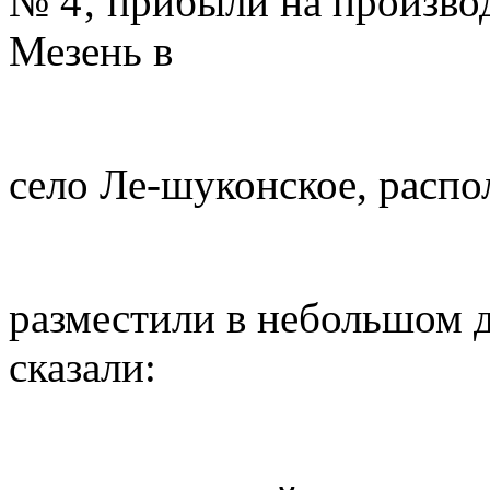
№ 4‚ прибыли на произво
Мезень в
село Ле-шуконское, расп
разместили в небольшом 
сказали: